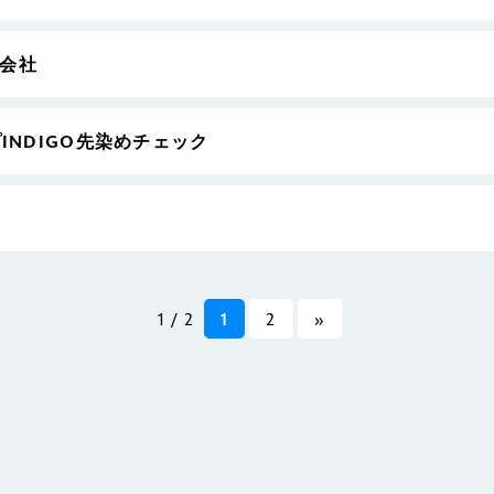
会社
プINDIGO先染めチェック
1 / 2
1
2
»