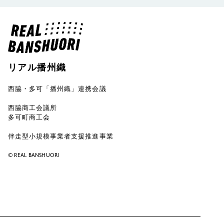
リアル播州織
西脇・多可「播州織」連携会議
西脇商工会議所
多可町商工会
伴走型小規模事業者支援推進事業
©︎ REAL BANSHUORI