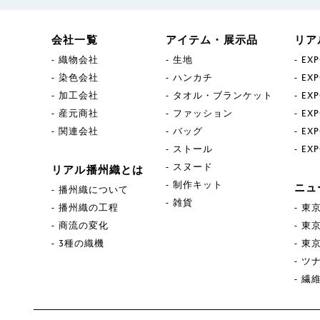
会社一覧
アイテム・展示品
リア
織物会社
生地
EXP
染色会社
ハンカチ
EXP
加工会社
タオル・ブランケット
EXP
産元商社
ファッション
EXP
関連会社
バッグ
EXP
ストール
EXP
スヌード
リアル播州織とは
制作キット
ニュ
播州織について
雑貨
播州織の工程
東京
商流の変化
東京
3種の織機
東京
ツ
繊