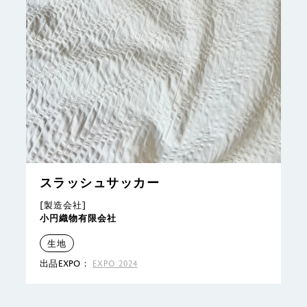
スラッシュサッカー
[製造会社]
小円織物有限会社
生地
出品EXPO：
EXPO 2024