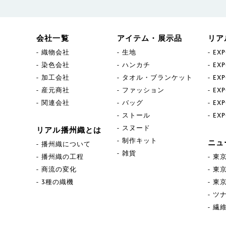
会社一覧
アイテム・展示品
リア
織物会社
生地
EXP
染色会社
ハンカチ
EXP
加工会社
タオル・ブランケット
EXP
産元商社
ファッション
EXP
関連会社
バッグ
EXP
ストール
EXP
スヌード
リアル播州織とは
制作キット
ニュ
播州織について
雑貨
播州織の工程
東京
商流の変化
東京
3種の織機
東京
ツ
繊