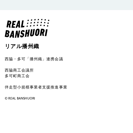
リアル播州織
西脇・多可「播州織」連携会議
西脇商工会議所
多可町商工会
伴走型小規模事業者支援推進事業
©︎ REAL BANSHUORI