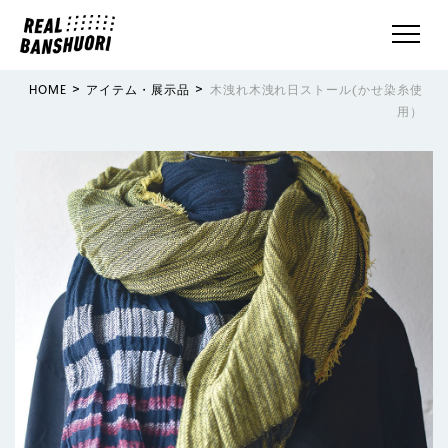
>
>
HOME
アイテム・展示品
木洩れ木洩れ日ストール(かせ染糸使
用）