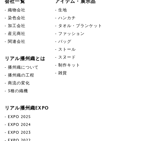
会社一覧
アイテム・展示品
織物会社
生地
染色会社
ハンカチ
加工会社
タオル・ブランケット
産元商社
ファッション
関連会社
バッグ
ストール
スヌード
リアル播州織とは
制作キット
播州織について
雑貨
播州織の工程
商流の変化
3種の織機
リアル播州織EXPO
EXPO 2025
EXPO 2024
EXPO 2023
EXPO 2022